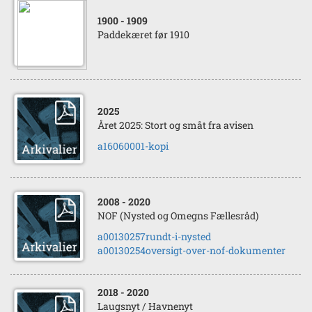
1900
- 1909
Paddekæret før 1910
2025
Året 2025: Stort og småt fra avisen
a16060001-kopi
2008
- 2020
NOF (Nysted og Omegns Fællesråd)
a00130257rundt-i-nysted
a00130254oversigt-over-nof-dokumenter
2018
- 2020
Laugsnyt / Havnenyt