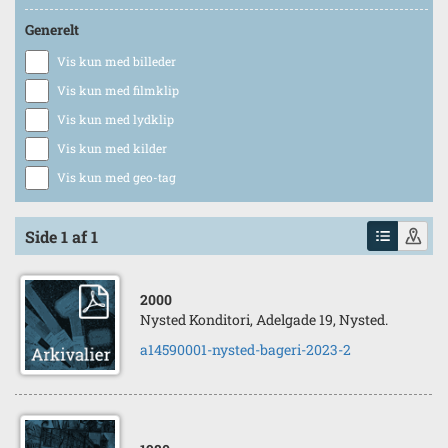
Generelt
Vis kun med billeder
Vis kun med filmklip
Vis kun med lydklip
Vis kun med kilder
Vis kun med geo-tag
Side 1 af 1
2000
Nysted Konditori, Adelgade 19, Nysted.
a14590001-nysted-bageri-2023-2