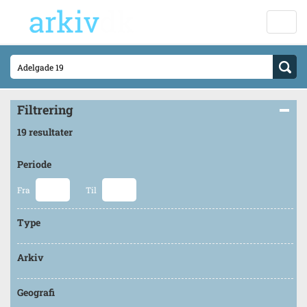
Filtrering
19 resultater
Periode
Fra
Til
Type
Arkiv
Geografi