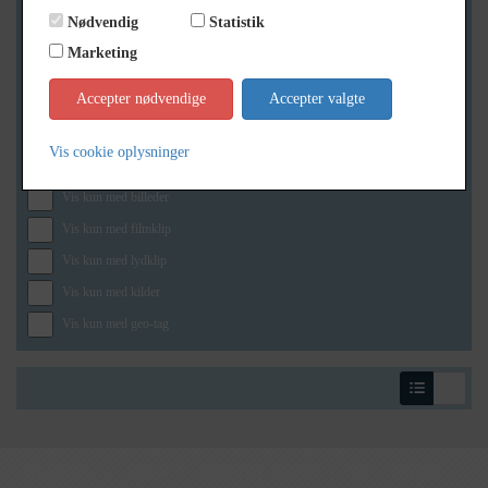
Nødvendig
Statistik
Marketing
Geografi
Accepter nødvendige
Accepter valgte
Vis cookie oplysninger
Generelt
Vis kun med billeder
Vis kun med filmklip
Vis kun med lydklip
Vis kun med kilder
Vis kun med geo-tag
om arkiv.dk
|
arkiver
|
rettigheder og brug
|
faq
|
kontakt
|