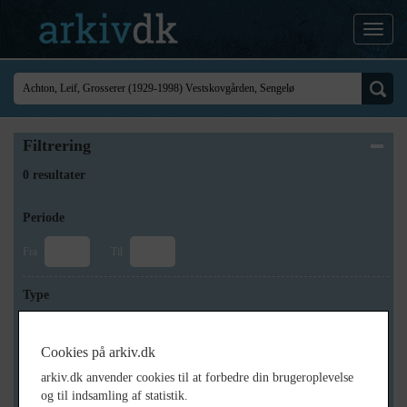
Filtrering
0 resultater
Periode
Fra
Til
Type
Cookies på arkiv.dk
Arkiv
arkiv.dk anvender cookies til at forbedre din brugeroplevelse
og til indsamling af statistik.
×
Byhistorisk Samling og Arkiv i Høje-Taastrup Kommune