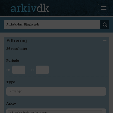
Filtrering
36 resultater
Periode
Fra
Til
Type
Arkiv
×
Slagelse Stads- og Lokalarkiv