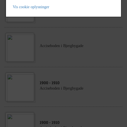
1900
- 1907
Vis cookie oplysninger
Acciseboden i Bjergbygade
Acciseboden i Bjergbygade
1900
- 1910
Acciseboden i Bjergbygade
1900
- 1910