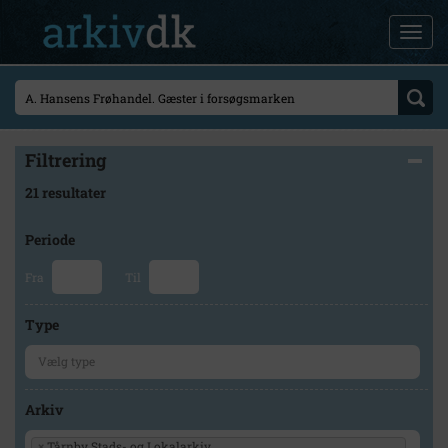
Filtrering
21 resultater
Periode
Fra
Til
Type
Arkiv
×
Tårnby Stads- og Lokalarkiv