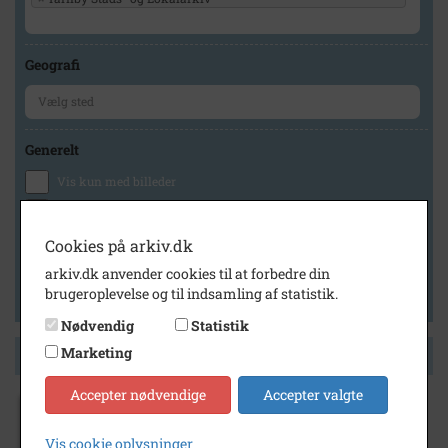
Geografi
Generelt
Vis kun med billeder
Vis kun med filmklip
Vis kun med lydklip
Cookies på arkiv.dk
Vis kun med kilder
arkiv.dk anvender cookies til at forbedre din
brugeroplevelse og til indsamling af statistik.
Vis kun med geo-tag
Nødvendig
Statistik
Marketing
Side 1 af 1
Accepter nødvendige
Accepter valgte
1950
Vis cookie oplysninger