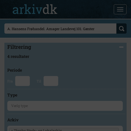
Filtrering
4 resultater
Periode
Fra
Til
Type
Arkiv
×
Tårnby Stads- og Lokalarkiv