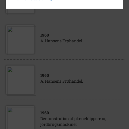
A. Hansens Frøhandel.
1960
A. Hansens Frøhandel.
1960
A. Hansens Frøhandel.
1960
Demonstration af plæneklippere og
jordbrugsmaskiner