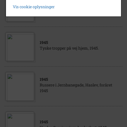
1945
Vis cookie oplysninger
Den tyske kirkegård i Haslev, 1945
1945
Tyske tropper på vej hjem, 1945.
1945
Russere i Jernbanegade, Haslev, foråret
1945
1945