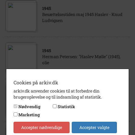
1945
Besættelsestiden maj 1945 Haslev - Knud
Ludvigsen
1945
Herman Petersen: "Haslev Mølle" (1945),
olie
Cookies på arkiv.dk
arkiv.dk anvender cookies til at forbedre din
1945
brugeroplevelse og til indsamling af statistik.
Tyske flygtninge i Teestruplejren, ukendte,
1945.
Nødvendig
Statistik
Marketing
Accepter nødvendige
Accepter valgte