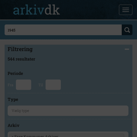
Filtrering
544 resultater
Periode
Fra
Til
Type
Arkiv
×
Faxe Kommunes Arkiver