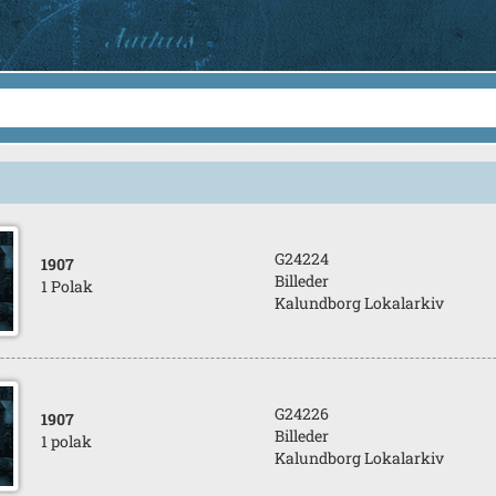
G24224
1907
Billeder
1 Polak
Kalundborg Lokalarkiv
G24226
1907
Billeder
1 polak
Kalundborg Lokalarkiv