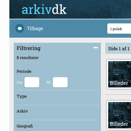
Tilbage
Filtrering
Side 1 af 1
8 resultater
Periode
Fra
Til
Type
Arkiv
Geografi