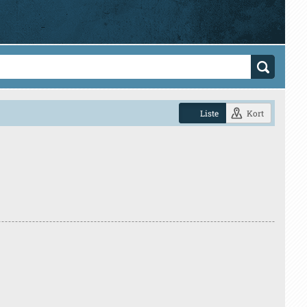
Liste
Kort