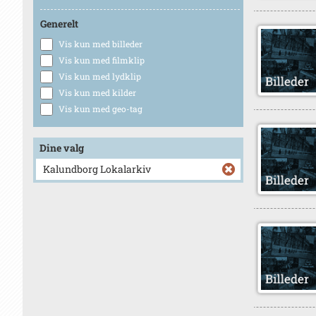
Generelt
Vis kun med billeder
Vis kun med filmklip
Vis kun med lydklip
Vis kun med kilder
Vis kun med geo-tag
Dine valg
Kalundborg Lokalarkiv