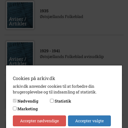
1935
Østsjællands Folkeblad
1929
- 1941
Østsjællands Folkeblad avisudklip
Cookies på arkiv.dk
arkiv.dk anvender cookies til at forbedre din
1942
- 1944
brugeroplevelse og til indsamling af statistik.
Østsjællands Folkeblad avisudklip
Nødvendig
Statistik
Marketing
Accepter nødvendige
Accepter valgte