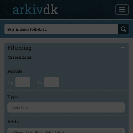
Filtrering
45 resultater
Periode
Fra
Til
Type
Arkiv
×
Stevns Lokalhistoriske Arkiv