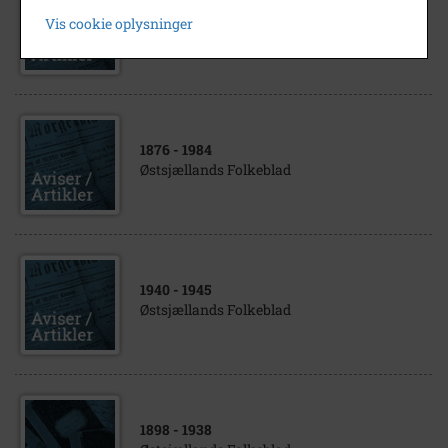
1951
Vis cookie oplysninger
Østsjællands Folkeblad avisudklip
1876
- 1984
Østsjællands Folkeblad
1940
- 1945
Østsjællands Folkeblad
1898
- 1938