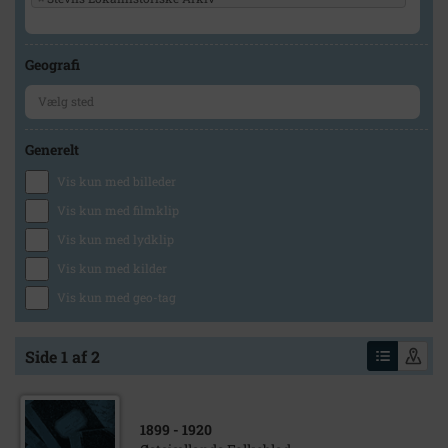
Geografi
Generelt
Vis kun med billeder
Vis kun med filmklip
Vis kun med lydklip
Vis kun med kilder
Vis kun med geo-tag
Side 1 af 2
1899
- 1920