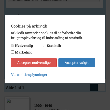
Geografi
Cookies på arkiv.dk
arkiv.dk anvender cookies til at forbedre din
Generelt
brugeroplevelse og til indsamling af statistik.
Vis kun med billeder
Nødvendig
Statistik
Vis kun med filmklip
Marketing
Vis kun med lydklip
Accepter nødvendige
Accepter valgte
Vis kun med kilder
Vis kun med geo-tag
Vis cookie oplysninger
Side 1 af 1
1900
- 1940