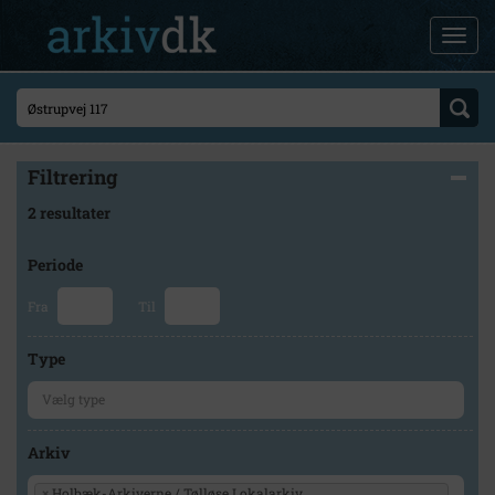
Filtrering
2 resultater
Periode
Fra
Til
Type
Arkiv
×
Holbæk-Arkiverne / Tølløse Lokalarkiv