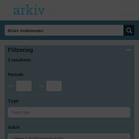
Filtrering
3 resultater
Periode
Fra
Til
Type
Arkiv
×
Høng Lokalhistoriske Arkiv