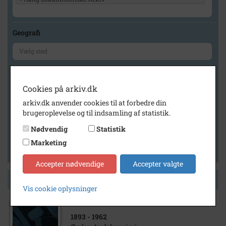
Geografi
Generelt
Cookies på arkiv.dk
Vis kun med billeder
arkiv.dk anvender cookies til at forbedre din
Vis kun med filmklip
brugeroplevelse og til indsamling af statistik.
Vis kun med lydklip
Nødvendig
Statistik
Vis kun med kilder
Marketing
Vis kun med geo-tag
Accepter nødvendige
Accepter valgte
Side 1 af 1
Vis cookie oplysninger
1893
- 1962