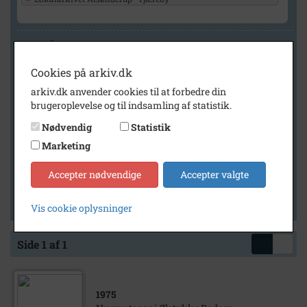
Geografi
Cookies på arkiv.dk
arkiv.dk anvender cookies til at forbedre din
Generelt
brugeroplevelse og til indsamling af statistik.
Vis kun med billeder
Nødvendig
Statistik
Vis kun med filmklip
Marketing
Vis kun med lydklip
Accepter nødvendige
Accepter valgte
Vis kun med kilder
Vis kun med geo-tag
Vis cookie oplysninger
Side 1 af 1
1975