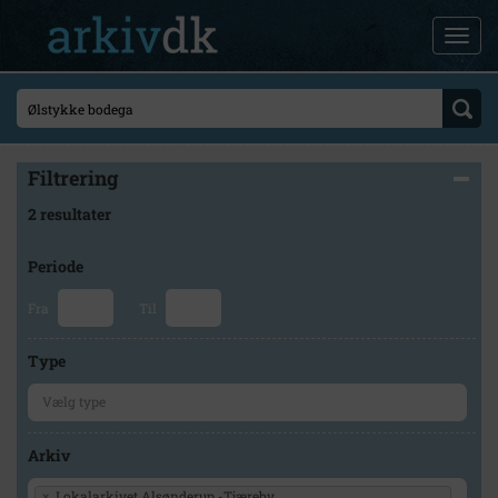
Filtrering
2 resultater
Periode
Fra
Til
Type
Arkiv
×
Lokalarkivet Alsønderup -Tjæreby