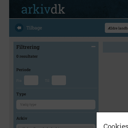
Tilbage
Filtrering
0 resultater
Periode
Fra
Til
Type
Arkiv
Cookies