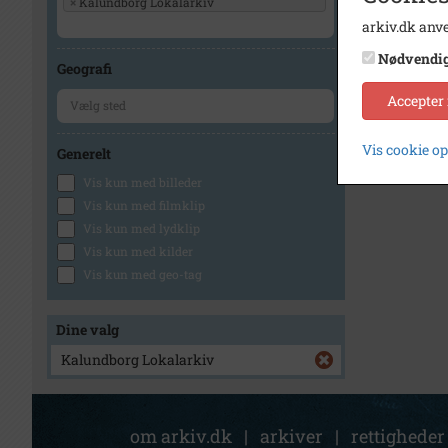
×
Kalundborg Lokalarkiv
arkiv.dk anve
Nødvendi
Geografi
Accepter
Vis cookie o
Generelt
Vis kun med billeder
Vis kun med filmklip
Vis kun med lydklip
Vis kun med kilder
Vis kun med geo-tag
Dine valg
Kalundborg Lokalarkiv
om arkiv.dk
|
arkiver
|
rettigheder