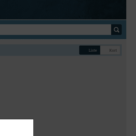
Liste
Kort