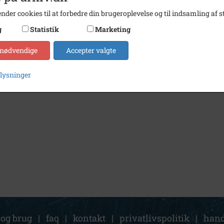
nder cookies til at forbedre din brugeroplevelse og til indsamling af st
g
Statistik
Marketing
 nødvendige
Accepter valgte
plysninger
 og brug
|
faq
|
kontakt
|
privatlivspolitik
|
hand