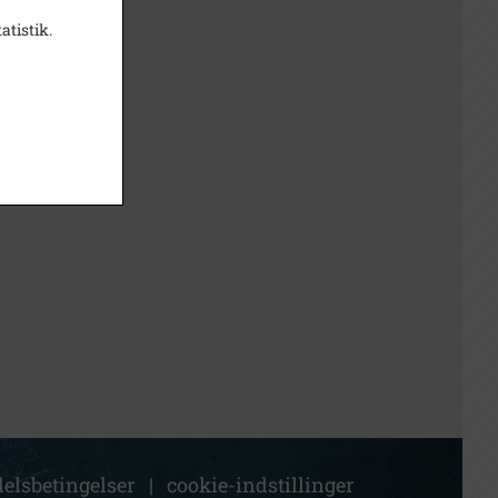
atistik.
elsbetingelser
|
cookie-indstillinger