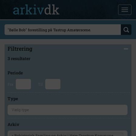
Filtrering
3 resultater
Periode
Fra
Til
Type
Arkiv
×
Byhistorisk Samling og Arkiv i Høje-Taastrup Kommune