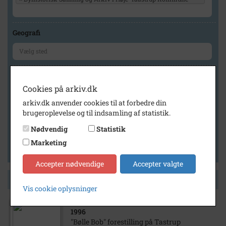
Geografi
Generelt
Cookies på arkiv.dk
Vis kun med billeder
arkiv.dk anvender cookies til at forbedre din
Vis kun med filmklip
brugeroplevelse og til indsamling af statistik.
Vis kun med lydklip
Nødvendig
Statistik
Vis kun med kilder
Marketing
Vis kun med geo-tag
Accepter nødvendige
Accepter valgte
Side 1 af 1
Vis cookie oplysninger
1996
"Bølle Bob" forestilling på Tastrup