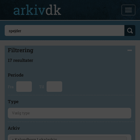
Filtrering
17 resultater
Periode
Fra
Til
Type
Arkiv
×
Kalundborg Lokalarkiv