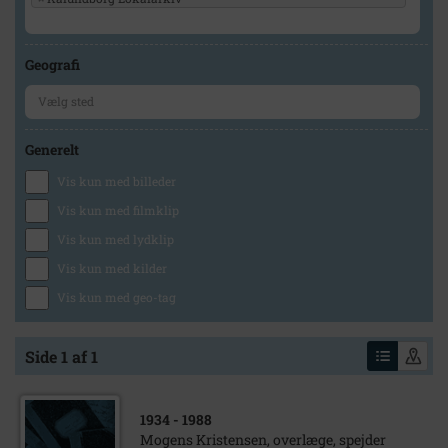
Geografi
Generelt
Vis kun med billeder
Vis kun med filmklip
Vis kun med lydklip
Vis kun med kilder
Vis kun med geo-tag
Side 1 af 1
1934
- 1988
Mogens Kristensen, overlæge, spejder