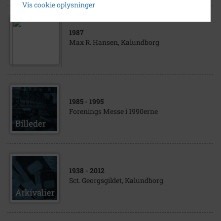
Vis cookie oplysninger
1987
Max R. Hansen, Kalundborg
1985
- 1995
Forenings Messe i 1990erne
1938
- 2012
Sct. Georgsgildet, Kalundborg