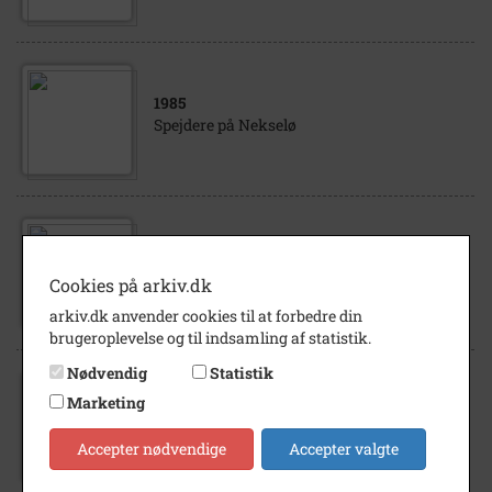
1985
Spejdere på Nekselø
1989
- 2003
FDF, Årby
Cookies på arkiv.dk
arkiv.dk anvender cookies til at forbedre din
brugeroplevelse og til indsamling af statistik.
Nødvendig
Statistik
1913
- 2004
Marketing
FDF, Kalundborg protokoller overenskomst
telegram historie sommerlejr
Accepter nødvendige
Accepter valgte
sammenlægningen af FDF og FPF 1973