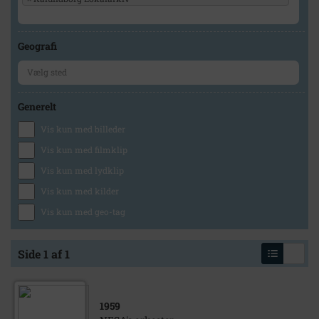
Geografi
Generelt
Vis kun med billeder
Vis kun med filmklip
Vis kun med lydklip
Vis kun med kilder
Vis kun med geo-tag
Side 1 af 1
1959