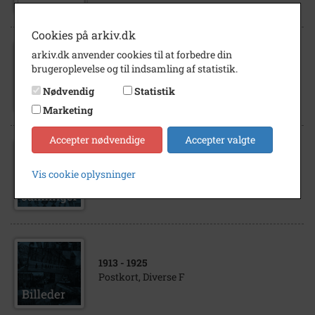
Cookies på arkiv.dk
arkiv.dk anvender cookies til at forbedre din
1940
- 1945
brugeroplevelse og til indsamling af statistik.
Frihedskæmpere i optog
Nødvendig
Statistik
Marketing
Accepter nødvendige
Accepter valgte
1980
- 2000
Musik, orkester, spil, jazz, rytmisk musik.
Vis cookie oplysninger
1980 - 2000
1913
- 1925
Postkort, Diverse F