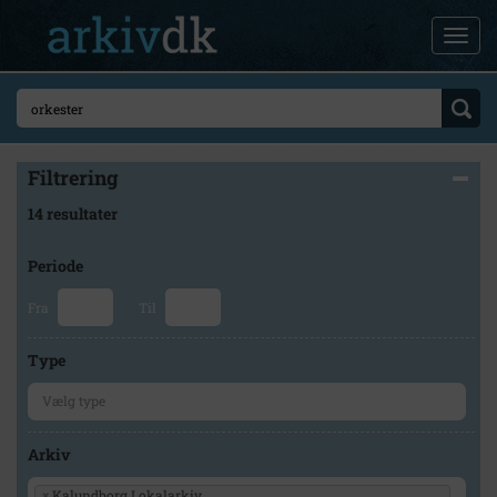
Filtrering
14 resultater
Periode
Fra
Til
Type
Arkiv
×
Kalundborg Lokalarkiv