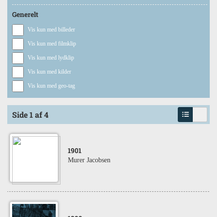
Generelt
Vis kun med billeder
Vis kun med filmklip
Vis kun med lydklip
Vis kun med kilder
Vis kun med geo-tag
Side 1 af 4
1901
Murer Jacobsen