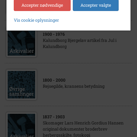
Håndværkere med
Accepter nødvendige
Accepter valgte
Vis cookie oplysninger
1900
- 1976
Kalundborg Bjergelav artikel fra Jul i
Kalundborg
1800
- 2000
Rejsegilde, kransens betydning
1837
- 1903
Skomager Lars Henrich Gordius Hansen
original dokumenter broderbrev
herbergsskilte, fotokopi