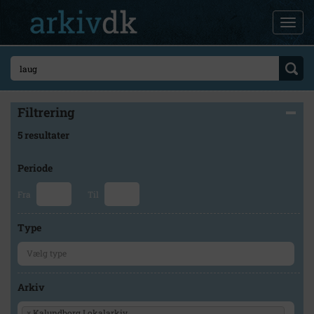
Filtrering
5 resultater
Periode
Fra
Til
Type
Arkiv
×
Kalundborg Lokalarkiv