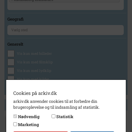
Geografi
Generelt
Vis kun med billeder
Vis kun med filmklip
Vis kun med lydklip
Vis kun med kilder
Vis kun med geo-tag
Cookies på arkiv.dk
arkiv.dk anvender cookies til at forbedre din
Side 1 af 1
brugeroplevelse og til indsamling af statistik.
Nødvendig
Statistik
Marketing
1930
- 1950