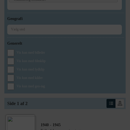
Geografi
Generelt
Vis kun med billeder
Vis kun med filmklip
Vis kun med lydklip
Vis kun med kilder
Vis kun med geo-tag
Side 1 af 2
1940
- 1945