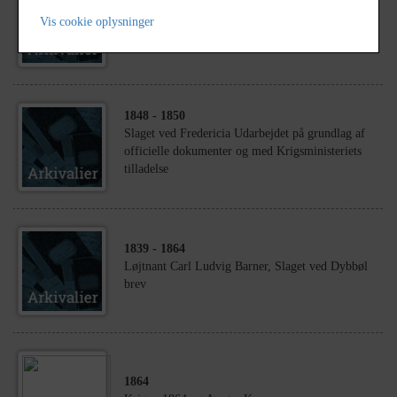
1792
- 1967
Vis cookie oplysninger
slægten Høy/Høyer Anetavle diplom
1848
- 1850
Slaget ved Fredericia Udarbejdet på grundlag af
officielle dokumenter og med Krigsministeriets
tilladelse
1839
- 1864
Løjtnant Carl Ludvig Barner, Slaget ved Dybbøl
brev
1864