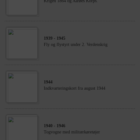
Krigen 1864 og Aarøes Korps.
1939
- 1945
Fly og flystyrt under 2. Verdenskrig
1944
Indkvarteringskort fra august 1944
1940
- 1946
Togvogne med militærkøretøjer