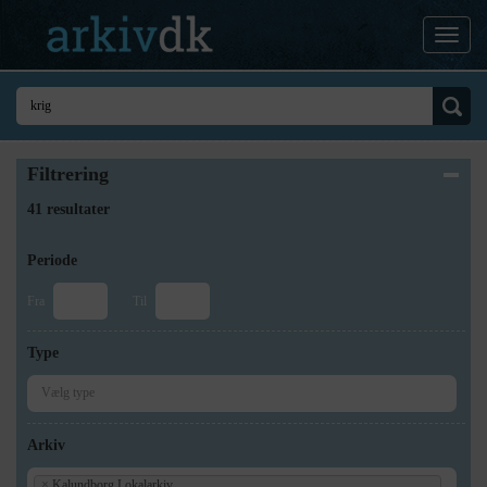
Filtrering
41 resultater
Periode
Fra
Til
Type
Arkiv
×
Kalundborg Lokalarkiv