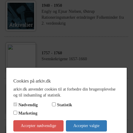
1940
- 1950
Engly og Ejnar Nielsen, Østrup
Rationeringsmærker erindringer Folkeminder fra
2. verdenskrig
1757
- 1760
Svenskekrigene 1657-1660
Cookies på arkiv.dk
1916
- 1918
arkiv.dk anvender cookies til at forbedre din brugeroplevelse
Peter Christian Hoy The Greet War fra 1914-1918
og til indsamling af statistik.
Certifikat for Engelsk fortjenestemedalje under
Nødvendig
Statistik
tjeneste i New Zeealand
Marketing
Accepter nødvendige
Accepter valgte