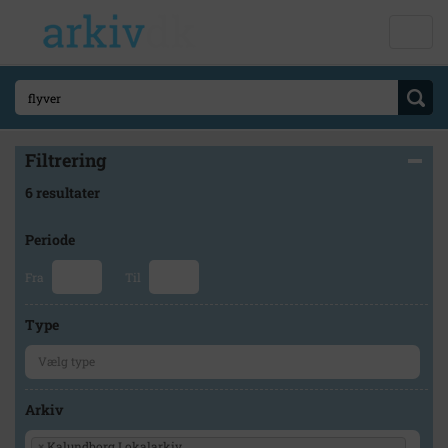
Filtrering
6 resultater
Periode
Fra
Til
Type
Arkiv
×
Kalundborg Lokalarkiv