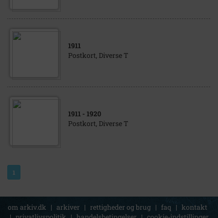
1911
Postkort, Diverse T
1911
- 1920
Postkort, Diverse T
1
om arkiv.dk
|
arkiver
|
rettigheder og brug
|
faq
|
kontakt
|
privatlivspolitik
|
handelsbetingelser
|
cookie-indstillinger