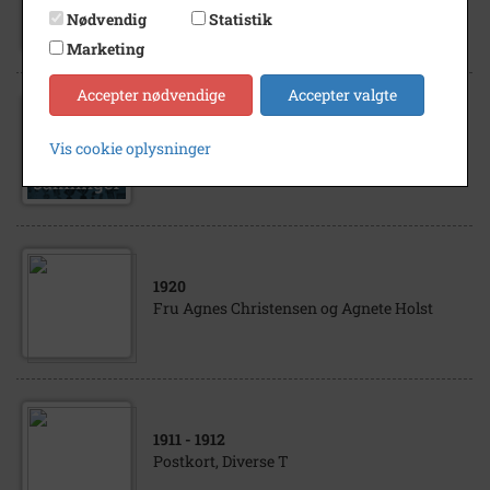
Thelen med siin flyver 1911
Nødvendig
Statistik
Marketing
Accepter nødvendige
Accepter valgte
1910
- 1913
Vis cookie oplysninger
Ulrik Birch, flyver på bryllupsrejse
1920
Fru Agnes Christensen og Agnete Holst
1911
- 1912
Postkort, Diverse T