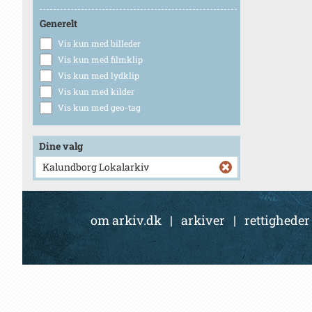
Generelt
Vis kun med billeder
Vis kun med filmklip
Vis kun med lydklip
Vis kun med kilder
Vis kun med geo-tag
Dine valg
Kalundborg Lokalarkiv
om arkiv.dk
|
arkiver
|
rettigheder