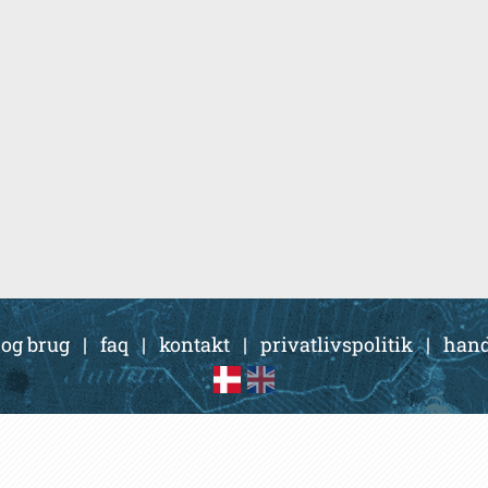
 og brug
|
faq
|
kontakt
|
privatlivspolitik
|
hand