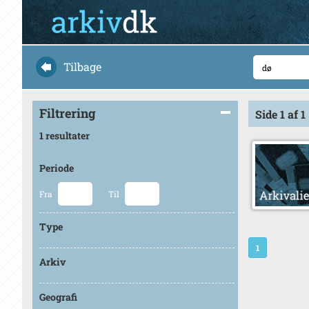
Tilbage
Filtrering
Side 1 af 1
1 resultater
Periode
Fra
Til
Type
1
Arkiv
Geografi