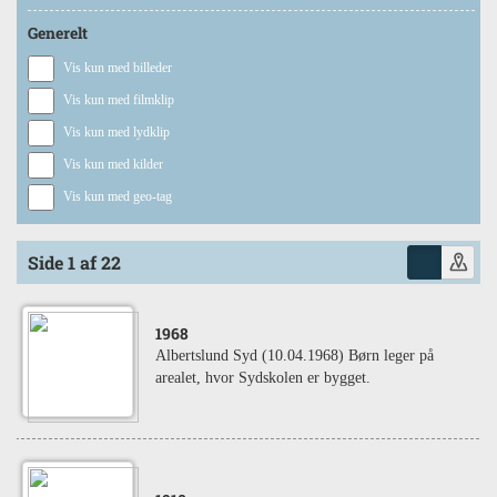
Generelt
Vis kun med billeder
Vis kun med filmklip
Vis kun med lydklip
Vis kun med kilder
Vis kun med geo-tag
Side 1 af 22
1968
Albertslund Syd (10.04.1968) Børn leger på
arealet, hvor Sydskolen er bygget.