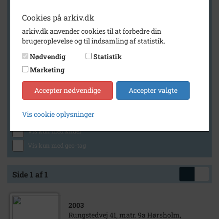
Cookies på arkiv.dk
arkiv.dk anvender cookies til at forbedre din
Geografi
brugeroplevelse og til indsamling af statistik.
Nødvendig
Statistik
Marketing
Generelt
Vis kun med billeder
Accepter nødvendige
Accepter valgte
Vis kun med filmklip
Vis cookie oplysninger
Vis kun med lydklip
Vis kun med kilder
Vis kun med geo-tag
Side 1 af 1
2003
Rungstedvej 41, matr. 9a Hørsholm,