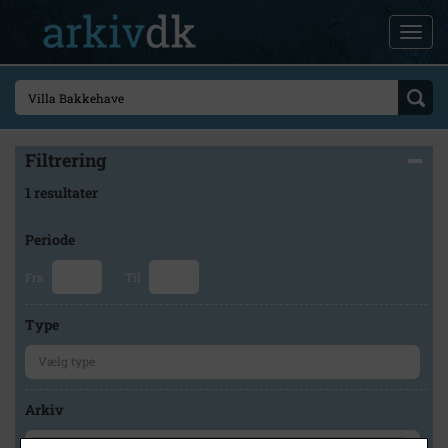
Filtrering
1 resultater
Periode
Fra
Til
Type
Arkiv
×
Museum Nordsjælland, Hørsholmarkivet