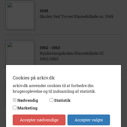
1949
Skolen Ved Torvet Klassebillede ca. 1949
1962
- 1963
Rynkevangskolen Klassebillede 2C
1962/1963
Cookies på arkiv.dk
arkiv.dk anvender cookies til at forbedre din
1965
- 1966
brugeroplevelse og til indsamling af statistik.
Rynkevangskolen Klassebillede 5C
1965/1966
Nødvendig
Statistik
Marketing
Accepter nødvendige
Accepter valgte
1920
- 1930