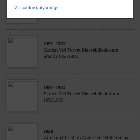
Konfirmeret i Aarby Kirke den 4. oktober
Vis cookie oplysninger
1925 af sognepræst Th. Erck
1951
- 1952
Skolen Ved Torvet Klassebillede 4ma
efterår 1951/1952
1951
- 1952
Skolen Ved Torvet Klassebillede 4 ma
1951/1952
1928
Anna og Christian Andersen "Mølleren på