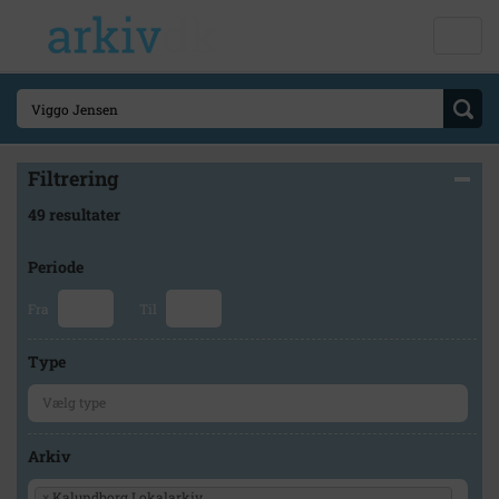
Filtrering
49 resultater
Periode
Fra
Til
Type
Arkiv
×
Kalundborg Lokalarkiv