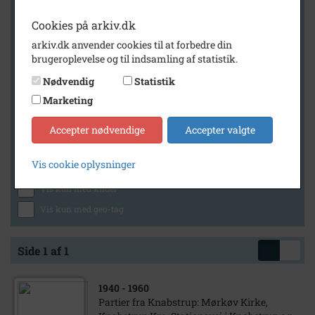
Cookies på arkiv.dk
arkiv.dk anvender cookies til at forbedre din
Geografi
brugeroplevelse og til indsamling af statistik.
Nødvendig
Statistik
Marketing
Generelt
Vis kun med billeder
Accepter nødvendige
Accepter valgte
Vis kun med filmklip
Vis cookie oplysninger
Vis kun med lydklip
Vis kun med kilder
Vis kun med geo-tag
Side 1 af 1
1940
- 1960
Partier fra Knabstrup: Mørkøv Kirke,