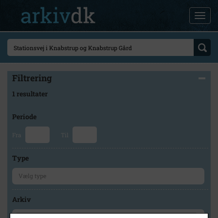
Filtrering
1 resultater
Periode
Fra
Til
Type
Arkiv
×
Holbæk Arkiverne/Jyderup