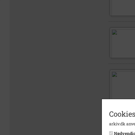
Cookies
arkiv.dk anve
Nødvendi