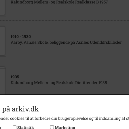
Kalundborg Mellem- og Realskole Realklasse B 1957
1910
- 1930
Aarby, Asnæs Skole, beliggende på Asnæs Udendørsbilleder
1935
Kalundborg Mellem- og Realskole Dimittender 1935
 på arkiv.dk
1968
- 1969
nder cookies til at forbedre din brugeroplevelse og til indsamling af st
Rynkevangskolen Klassebillede 8 kl. 1968/1969
g
Statistik
Marketing