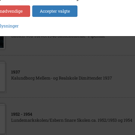
 nødvendige
Accepter valgte
plysninger
1948
Skolen Ved Torvet 1948 Skolekomedie "Pipernik"
1937
Kalundborg Mellem- og Realskole Dimittender 1937
1952
- 1954
Lundemarkskolen/Esbern Snare Skolen ca. 1952/1953 og 1954