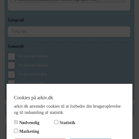
Geografi
Generelt
Vis kun med billeder
Vis kun med filmklip
Vis kun med lydklip
Vis kun med kilder
Vis kun med geo-tag
Cookies på arkiv.dk
arkiv.dk anvender cookies til at forbedre din brugeroplevelse
Side 1 af 1
og til indsamling af statistik.
Nødvendig
Statistik
Marketing
1871
- 1957