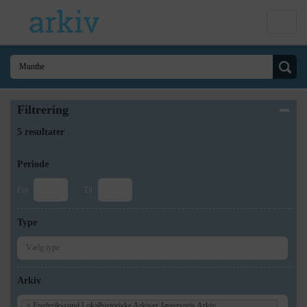
Filtrering
5 resultater
Periode
Fra
Til
Type
Arkiv
×
Frederikssund Lokalhistoriske Arkiver Jægerspris Arkiv