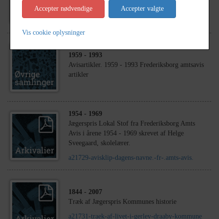
Christian og Boline Munthe, Jægerspris
Accepter nødvendige
Accepter valgte
Vis cookie oplysninger
1959
- 1993
Avisartikler. 1959 - 1993 Frederiksborg amtsavis
artikler
1954
- 1969
Jægerspris Lokal Stof fra Frederiksborg Amts
Avis i årene 1954 - 1969 skrevet af Helge
Sveegaard, skolelærer.
a21729-avisklip-dagens-navne.-fr-.amts-avis.
1844
- 2007
Træk af Jægerspris Kommunes historie
a21731-traek-af-livet-i-gerlev-draaby-kommune