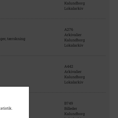
Kalundborg
Lokalarkiv
A276
Arkivalier
ger, tærskning
Kalundborg
Lokalarkiv
A442
Arkivalier
Kalundborg
Lokalarkiv
B749
atistik.
Billeder
Kalundborg