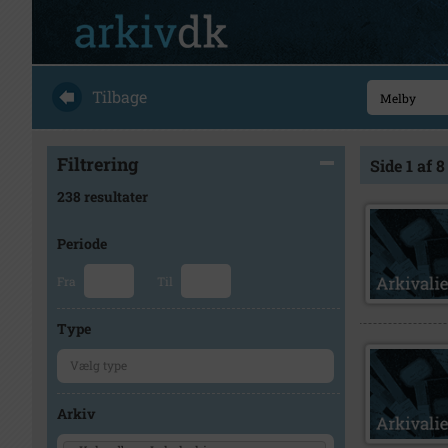
Tilbage
Filtrering
Side 1 af 8
238 resultater
Periode
Fra
Til
Type
Arkiv