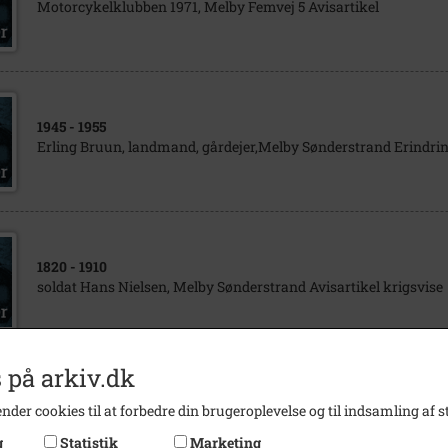
Motorcykelklubben 1971, Melby Femvej 5 Avisartikel
1945
- 1955
Erling Bruun, landmand, gårdejer,Melby Sønderstrand Erindrin
1820
- 1910
soldat Hans Nielsen, Melby Sønderstrand Avisartikel krigsvise
 på arkiv.dk
1940
- 1950
nder cookies til at forbedre din brugeroplevelse og til indsamling af st
Gadebillede fra Melby med købmandsbutik
g
Statistik
Marketing