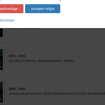
 nødvendige
Accepter valgte
plysninger
1906
Melby Husflidsskole
1875
- 1945
Karoline Pedersen, Søstremosevej 1, Melby
1890
- 1950
Jensen, Rosa Leonora, Melby Søndertstrand, Aarby skudsmåls