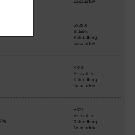
Lokalarkiv
G23291
Billeder
Kalundborg
Lokalarkiv
A815
Arkivalier
Kalundborg
Lokalarkiv
A871
Arkivalier
bog
Kalundborg
Lokalarkiv