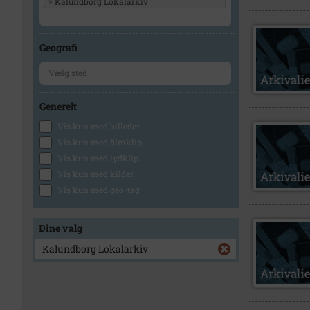
×
Kalundborg Lokalarkiv
Geografi
Generelt
Vis kun med billeder
Vis kun med filmklip
Vis kun med lydklip
Vis kun med kilder
Vis kun med geo-tag
Dine valg
Kalundborg Lokalarkiv