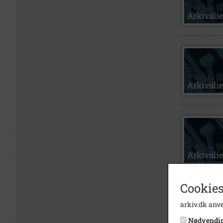
Cookies
arkiv.dk anve
Nødvendi