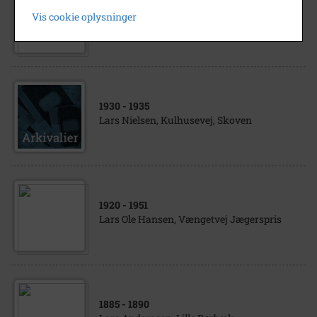
Lars og Kirstine Hansen, Skiftesten Oppe
Vis cookie oplysninger
Sundby
1930
- 1935
Lars Nielsen, Kulhusevej, Skoven
1920
- 1951
Lars Ole Hansen, Vængetvej Jægerspris
1885
- 1890