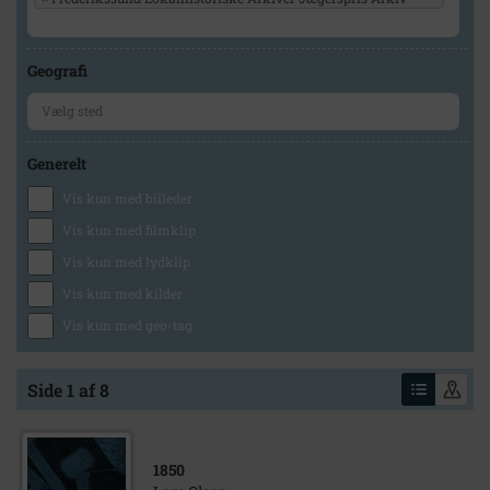
Geografi
Generelt
Vis kun med billeder
Vis kun med filmklip
Vis kun med lydklip
Vis kun med kilder
Vis kun med geo-tag
Side 1 af 8
1850