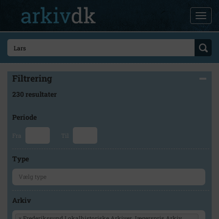
Filtrering
230 resultater
Periode
Fra
Til
Type
Arkiv
×
Frederikssund Lokalhistoriske Arkiver Jægerspris Arkiv