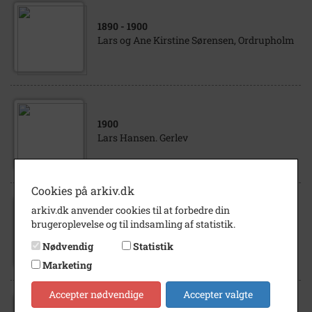
1890
- 1900
Lars og Ane Kirstine Sørensen, Ordrupholm
1900
Lars Hansen. Gerlev
Cookies på arkiv.dk
arkiv.dk anvender cookies til at forbedre din
1845
brugeroplevelse og til indsamling af statistik.
Lars Larsen, Gerlev
Nødvendig
Statistik
Marketing
Accepter nødvendige
Accepter valgte
1916
- 1917