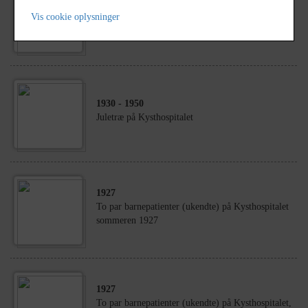
1998
Vis cookie oplysninger
Kysthospitalet.
1930
- 1950
Juletræ på Kysthospitalet
1927
To par barnepatienter (ukendte) på Kysthospitalet
sommeren 1927
1927
To par barnepatienter (ukendte) på Kysthospitalet,