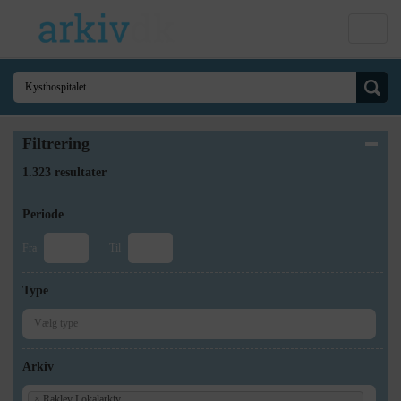
Filtrering
1.323 resultater
Periode
Fra
Til
Type
Arkiv
×
Raklev Lokalarkiv