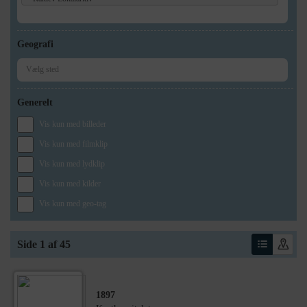
Geografi
Generelt
Vis kun med billeder
Vis kun med filmklip
Vis kun med lydklip
Vis kun med kilder
Vis kun med geo-tag
Side 1 af 45
1897