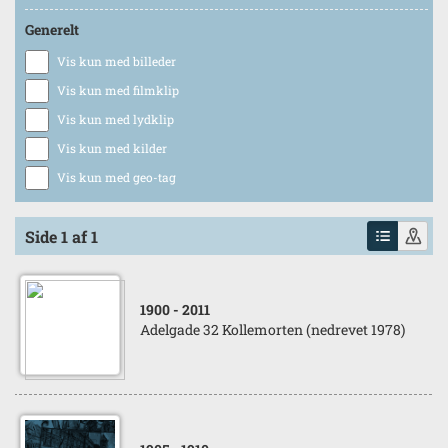
Generelt
Vis kun med billeder
Vis kun med filmklip
Vis kun med lydklip
Vis kun med kilder
Vis kun med geo-tag
Side 1 af 1
1900
- 2011
Adelgade 32 Kollemorten (nedrevet 1978)