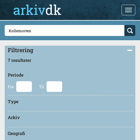
Filtrering
7 resultater
Periode
Fra
Til
Type
Arkiv
Geografi