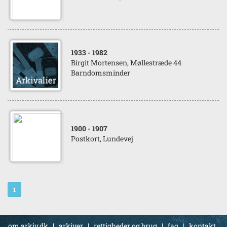
1933
- 1982
Birgit Mortensen, Møllestræde 44
Barndomsminder
1900
- 1907
Postkort, Lundevej
1
om arkiv.dk
|
arkiver
|
rettigheder og brug
|
faq
|
kontakt