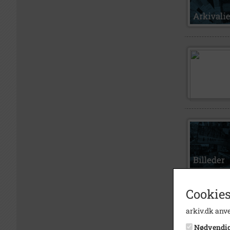
Cookies
arkiv.dk anve
Nødvendi