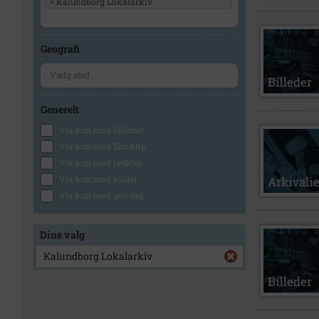
×
Kalundborg Lokalarkiv
Geografi
Generelt
Vis kun med billeder
Vis kun med filmklip
Vis kun med lydklip
Vis kun med kilder
Vis kun med geo-tag
Dine valg
Kalundborg Lokalarkiv