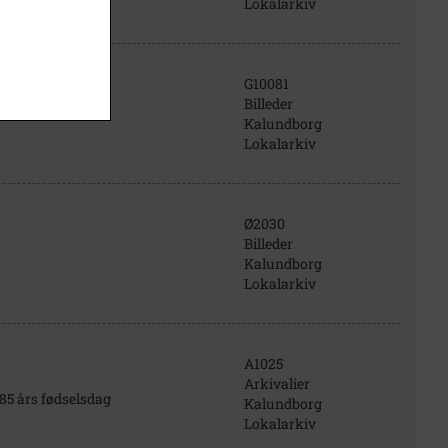
Lokalarkiv
G10081
Billeder
Kalundborg
Lokalarkiv
Ø2030
Billeder
Kalundborg
Lokalarkiv
A1025
Arkivalier
85 års fødselsdag
Kalundborg
Lokalarkiv