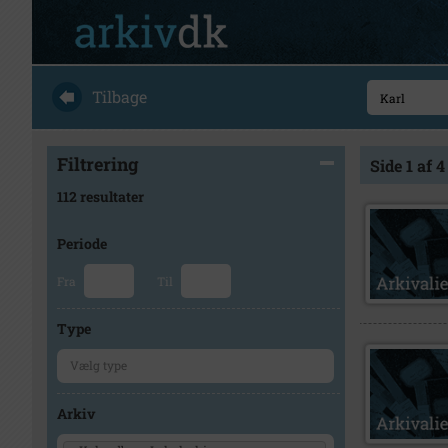
Tilbage
Filtrering
Side 1 af 4
112 resultater
Periode
Fra
Til
Type
Arkiv