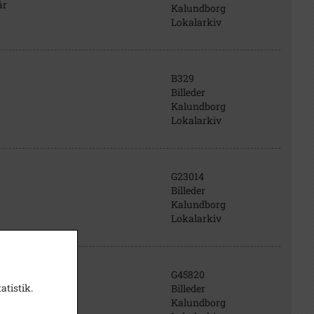
år
Kalundborg
Lokalarkiv
B329
Billeder
Kalundborg
Lokalarkiv
G23014
Billeder
Kalundborg
Lokalarkiv
G45820
atistik.
Billeder
Kalundborg