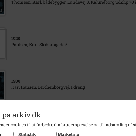
Thomsen, Karl, bådebygger, Lundevej 8, Kalundborg udklip 70 
1920
Poulsen, Karl, Skibbrogade 5
1906
Karl Hansen, Lerchenborgvej, 1 dreng
 på arkiv.dk
1920
nder cookies til at forbedre din brugeroplevelse og til indsamling af st
Sejlmager Karl Mathiesen, Rosengade 14
g
Statistik
Marketing