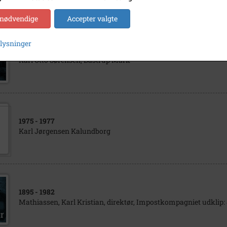
 nødvendige
Accepter valgte
plysninger
1896
Karl Otto Sørensen, Bastrup Mark
1975
- 1977
Karl Jørgensen Kalundborg
1895
- 1982
Mathiassen, Karl Kristian, direktør, Impostkompagniet udklip: 