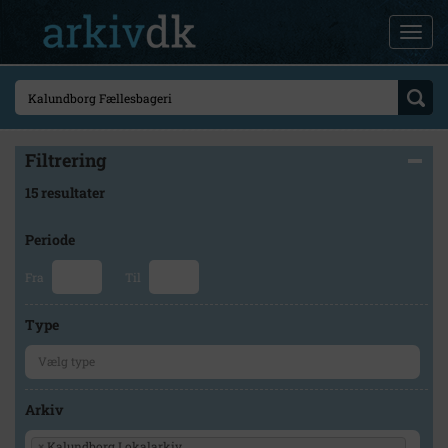
Filtrering
15 resultater
Periode
Fra
Til
Type
Arkiv
×
Kalundborg Lokalarkiv