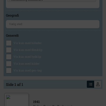
Geografi
Generelt
Vis kun med billeder
Vis kun med filmklip
Vis kun med lydklip
Vis kun med kilder
Vis kun med geo-tag
Side 1 af 1
1941