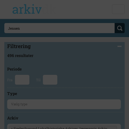
Filtrering
496 resultater
Periode
Fra
Til
Type
Arkiv
×
Frederikssund Lokalhistoriske Arkiver Jægerspris Arkiv