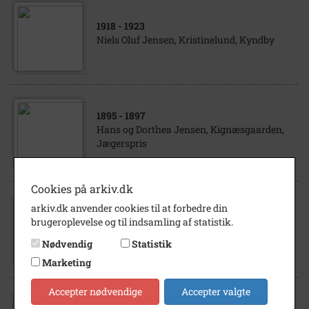
1918
- 1923
Niels Oluf Jensen, Kristinelund, Kyndby
1895
- 1897
Hans og Dorthea Jensen, Kignæsgaarden,
Jægerspris
Cookies på arkiv.dk
arkiv.dk anvender cookies til at forbedre din
1959
- 1964
brugeroplevelse og til indsamling af statistik.
Johannes Jensen, Svanholm Kyndby
Nødvendig
Statistik
Marketing
Accepter nødvendige
Accepter valgte