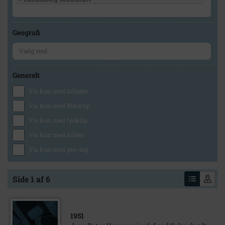
Geografi
Generelt
Vis kun med billeder
Vis kun med filmklip
Vis kun med lydklip
Vis kun med kilder
Vis kun med geo-tag
Side 1 af 6
1951