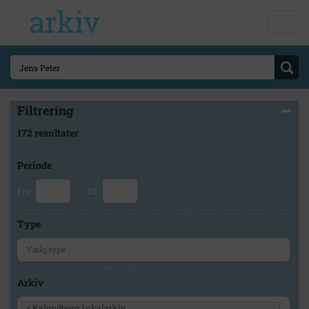
Filtrering
172 resultater
Periode
Fra
Til
Type
Arkiv
×
Kalundborg Lokalarkiv