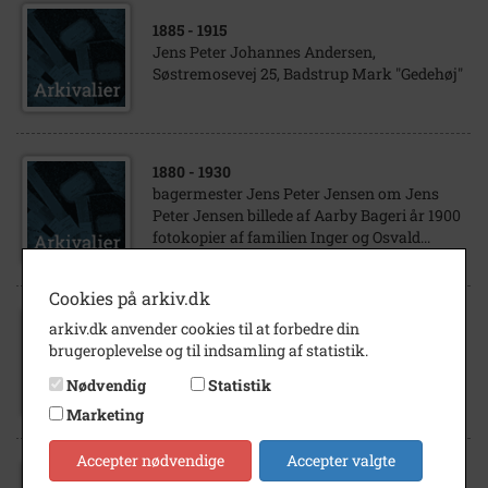
1885
- 1915
Jens Peter Johannes Andersen,
Søstremosevej 25, Badstrup Mark "Gedehøj"
1880
- 1930
bagermester Jens Peter Jensen om Jens
Peter Jensen billede af Aarby Bageri år 1900
fotokopier af familien Inger og Osvald...
Cookies på arkiv.dk
arkiv.dk anvender cookies til at forbedre din
1894
brugeroplevelse og til indsamling af statistik.
Jens Peter Jensen hos Ølhandler Chr.
Nielsen, Bjerget
Nødvendig
Statistik
Marketing
Accepter nødvendige
Accepter valgte
1865
- 1940