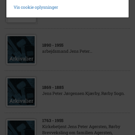
Sognerådsformand Jens Peter
Vis cookie oplysninger
Christiansen, Badstrup og hustru Ane
Johanne Christiansen
1890
- 1955
arbejdsmand Jens Peter...
1869
- 1885
Jens Peter Jørgensen Kjærby, Rørby Sogn.
1763
- 1955
Kirkebetjent Jens Peter Agersten, Rørby
Brevveksling om familien Agersten,