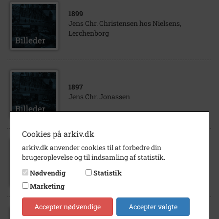
1899
Jens Chr. Christensen hos Nielsens,
Lerchenborg
1897
Jens Chr. Jonassen
Cookies på arkiv.dk
arkiv.dk anvender cookies til at forbedre din
1901
brugeroplevelse og til indsamling af statistik.
Jens Christiansen, boelsmand Laurits Chr.
Rumperup
Nødvendig
Statistik
Marketing
Accepter nødvendige
Accepter valgte