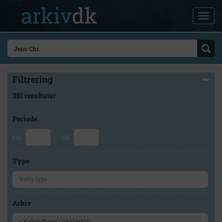
Filtrering
351 resultater
Periode
Fra
Til
Type
Arkiv
×
Kalundborg Lokalarkiv