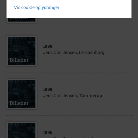
1898
Vis cookie oplysninger
Jens Chr. Pedersen, Postgården
1898
Jens Chr. Jensen, Lerchenborg
1898
Jens Chr. Jensen, Tømmerup
1896