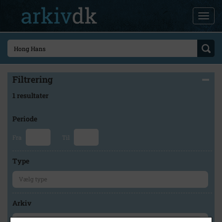
Filtrering
1 resultater
Periode
Fra
Til
Type
Arkiv
×
Kalundborg Lokalarkiv