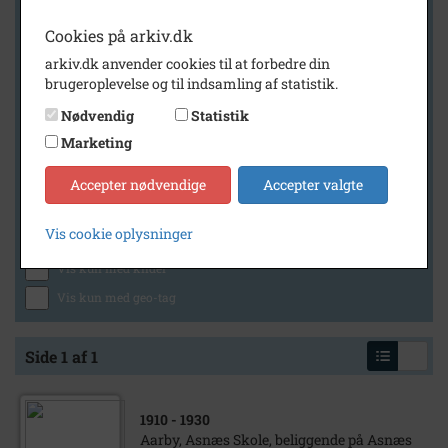
Cookies på arkiv.dk
arkiv.dk anvender cookies til at forbedre din
Geografi
brugeroplevelse og til indsamling af statistik.
Nødvendig
Statistik
Marketing
Generelt
Vis kun med billeder
Accepter nødvendige
Accepter valgte
Vis kun med filmklip
Vis cookie oplysninger
Vis kun med lydklip
Vis kun med kilder
Vis kun med geo-tag
Side 1 af 1
1910
- 1930
Aarby, Asnæs Skole, beliggende på Asnæs