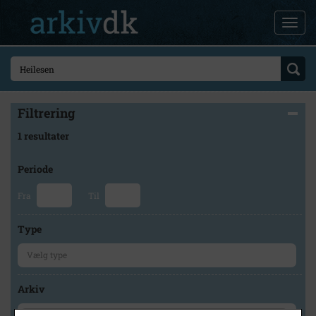
Filtrering
1 resultater
Periode
Fra
Til
Type
Arkiv
×
Museum Nordsjælland, Hørsholmarkivet