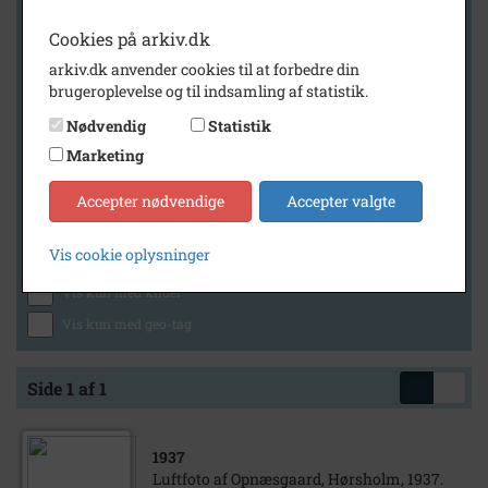
Cookies på arkiv.dk
arkiv.dk anvender cookies til at forbedre din
Geografi
brugeroplevelse og til indsamling af statistik.
Nødvendig
Statistik
Marketing
Generelt
Vis kun med billeder
Accepter nødvendige
Accepter valgte
Vis kun med filmklip
Vis cookie oplysninger
Vis kun med lydklip
Vis kun med kilder
Vis kun med geo-tag
Side 1 af 1
1937
Luftfoto af Opnæsgaard, Hørsholm, 1937.