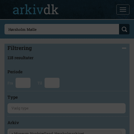
Filtrering
118 resultater
Periode
Fra
Til
Type
Arkiv
×
Museum Nordsjælland, Hørsholmarkivet