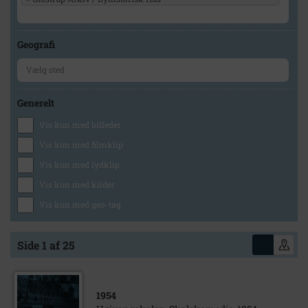
Geografi
Generelt
Vis kun med billeder
Vis kun med filmklip
Vis kun med lydklip
Vis kun med kilder
Vis kun med geo-tag
Side 1 af 25
1954