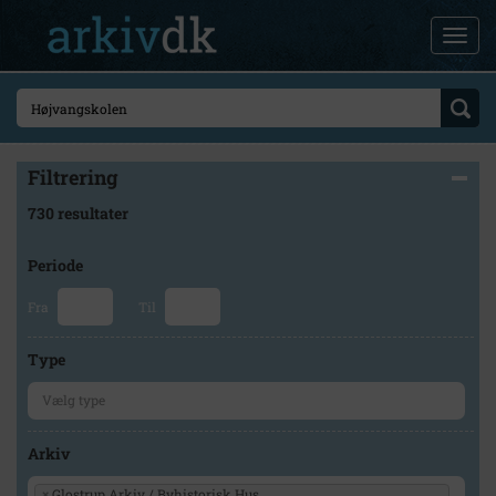
Filtrering
730 resultater
Periode
Fra
Til
Type
Arkiv
×
Glostrup Arkiv / Byhistorisk Hus