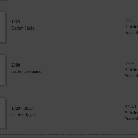
B36
1923
Billede
Gerlev Skole
Frederi
B779
2000
Billede
Gerlev Købmand
Frederi
B2740
1920
- 1930
Billede
Gerlev Bygade
Frederi