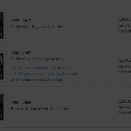
A2058
1975
- 2017
Arkival
Gerlev Kro, Bygaden 4, Gerlev
Frederi
1896
- 1987
Gerlev Sogns Rævejagtforening
A2146
Arkival
a21462-gerlev-toerslev-jagtforening
Frederi
a21462-gerlev-sogns-raeve-jagtforening.
gerlev-sogns-raevejagtforening
A2054
1993
- 2005
Arkival
Rosenpark, Tørslevvej 10 b Gerlev
Frederi