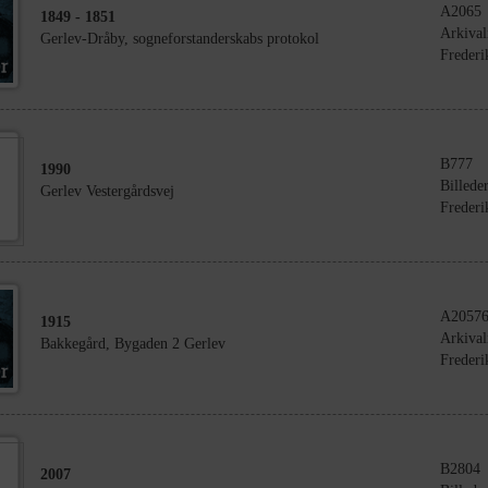
A2065
1849
- 1851
Arkival
Gerlev-Dråby, sogneforstanderskabs protokol
Frederi
B777
1990
Billede
Gerlev Vestergårdsvej
Frederi
A2057
1915
Arkival
Bakkegård, Bygaden 2 Gerlev
Frederi
B2804
2007