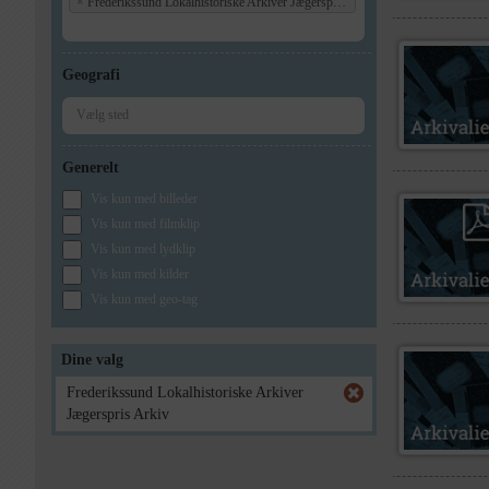
×
Frederikssund Lokalhistoriske Arkiver Jægerspris Arkiv
Geografi
Generelt
Vis kun med billeder
Vis kun med filmklip
Vis kun med lydklip
Vis kun med kilder
Vis kun med geo-tag
Dine valg
Frederikssund Lokalhistoriske Arkiver
Jægerspris Arkiv