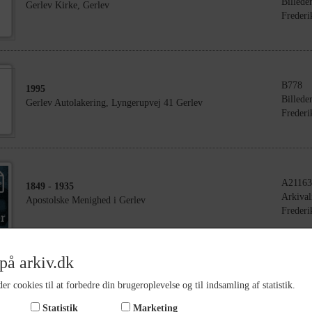
Billede
Gerlev Kirke, Gerlev
Frederi
B778
1995
Billede
Gerlev Autolakering, Lyngerupvej 41 Gerlev
Frederi
A21163
1849
- 1935
Arkival
Apostolske Menighed i Gerlev
Frederi
på arkiv.dk
B32
1918
er cookies til at forbedre din brugeroplevelse og til indsamling af statistik.
Billede
Gerlev Skole
Statistik
Marketing
Frederi