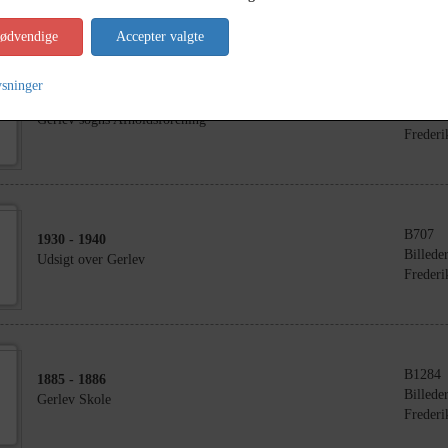
nødvendige
Accepter valgte
ysninger
B462
1909
- 1911
Billede
Gerlev sogns Afholdsforening
Frederi
B707
1930
- 1940
Billede
Udsigt over Gerlev
Frederi
B1284
1885
- 1886
Billede
Gerlev Skole
Frederi