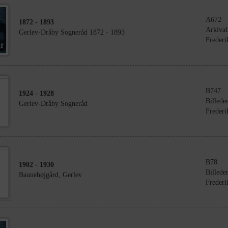
A672
1872
- 1893
Arkival
Gerlev-Dråby Sogneråd 1872 - 1893
Frederi
B747
1924
- 1928
Billede
Gerlev-Dråby Sogneråd
Frederi
B78
1902
- 1930
Billede
Baunehøjgård, Gerlev
Frederi