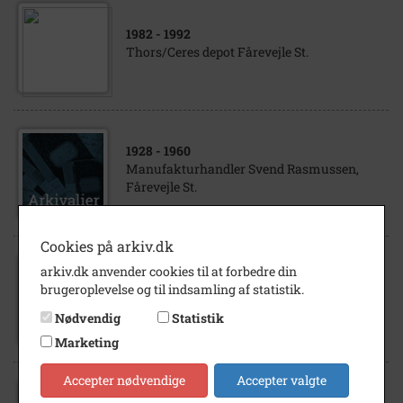
1982
- 1992
Thors/Ceres depot Fårevejle St.
1928
- 1960
Manufakturhandler Svend Rasmussen,
Fårevejle St.
Cookies på arkiv.dk
arkiv.dk anvender cookies til at forbedre din
1970
- 1975
brugeroplevelse og til indsamling af statistik.
Fårevejle Højskole
Nødvendig
Statistik
Marketing
Accepter nødvendige
Accepter valgte