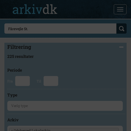
Filtrering
225 resultater
Periode
Fra
Til
Type
Arkiv
×
Odsherred Lokalarkiv