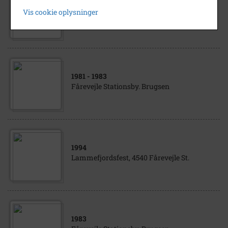
1933
Vis cookie oplysninger
Fårevejle Privatskole - 1933
1981
- 1983
Fårevejle Stationsby. Brugsen
1994
Lammefjordsfest, 4540 Fårevejle St.
1983