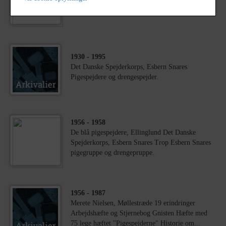
Kalundborg
1930
- 1995
Det Danske Spejderkorps, Esbern Snares
Pigespejdere og drengespejder.
1956
- 1958
De blå pigespejdere, Ellinglund Det Danske
Spejderkorps, Esbern Snares Trop Esbern Snares
pigegruppe og drengepruppe.
1956
- 1987
Merete Nielsen, Møllestræde 19 erindringer
Arbejdshæfte og Stjernebog Gnisten Hæfte med
75 lege hæftet "Pigespejderne" Historie om...