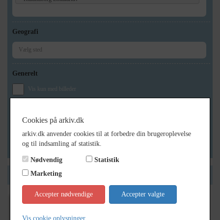
Geografi
Generelt
Vis kun med billeder
Vis kun med filmklip
Vis kun med lydklip
Cookies på arkiv.dk
Vis kun med kilder
arkiv.dk anvender cookies til at forbedre din brugeroplevelse
og til indsamling af statistik.
Vis kun med geo-tag
Nødvendig
Statistik
Marketing
Side 1 af 1
Accepter nødvendige
Accepter valgte
1974
Civilingeniør Henrik Hougs, Skovbrynet 33,
Vis cookie oplysninger