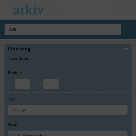
Filtrering
4 resultater
Periode
Fra
Til
Type
Arkiv
×
Kalundborg Lokalarkiv