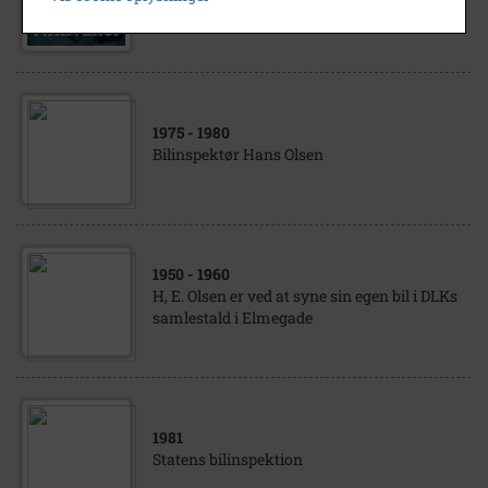
Olsen, Hans, Bilinspektør Avisartikler
1975
- 1980
Bilinspektør Hans Olsen
1950
- 1960
H, E. Olsen er ved at syne sin egen bil i DLKs
samlestald i Elmegade
1981
Statens bilinspektion