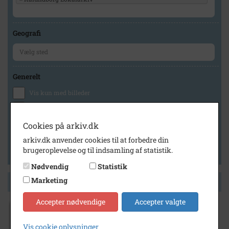
Geografi
Generelt
Vis kun med billeder
Vis kun med filmklip
Vis kun med lydklip
Cookies på arkiv.dk
Vis kun med kilder
arkiv.dk anvender cookies til at forbedre din
brugeroplevelse og til indsamling af statistik.
Vis kun med geo-tag
Nødvendig
Statistik
Marketing
Side 1 af 1
Accepter nødvendige
Accepter valgte
1978
Vis cookie oplysninger