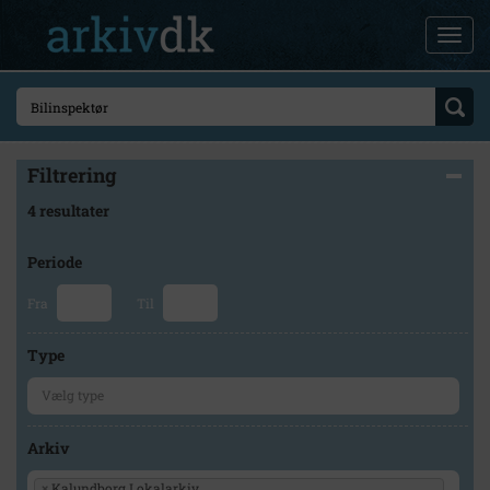
Filtrering
4 resultater
Periode
Fra
Til
Type
Arkiv
×
Kalundborg Lokalarkiv