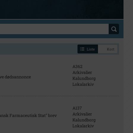
Liste
Kort
A362
Arkivalier
eve dødsannonce
Kalundborg
Lokalarkiv
A137
Arkivalier
ansk Farmaceutisk Stat" brev
Kalundborg
Lokalarkiv