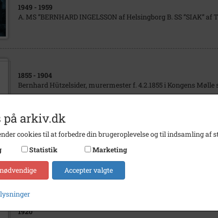
1949
- 1959
A. MS ”BERNHARD INGELSSON af Helsingborg B. SS ”SIAK” af T
1855
- 1904
Bernhard Hützelsider, murermester f. 4.2.1855 i Kongens Mølle 
 på arkiv.dk
nder cookies til at forbedre din brugeroplevelse og til indsamling af st
1973
g
Statistik
Marketing
Møde for erhvervsledere
 nødvendige
Accepter valgte
plysninger
1920