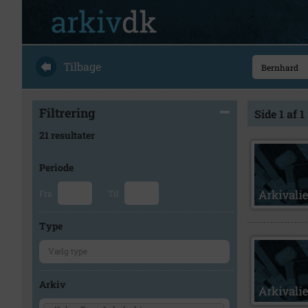
Tilbage
Filtrering
Side 1 af 1
21 resultater
Periode
Fra
Til
Type
Arkiv