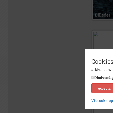
Cookies
arkiv.dk anve
Nødvendi
Accepter
Vis cookie o