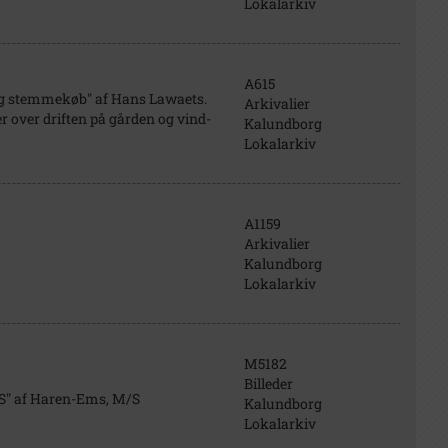
Lokalarkiv
A615
 og stemmekøb" af Hans Lawaets.
Arkivalier
r over driften på gården og vind-
Kalundborg
Lokalarkiv
A1159
Arkivalier
Kalundborg
Lokalarkiv
M5182
Billeder
S" af Haren-Ems, M/S
Kalundborg
Lokalarkiv