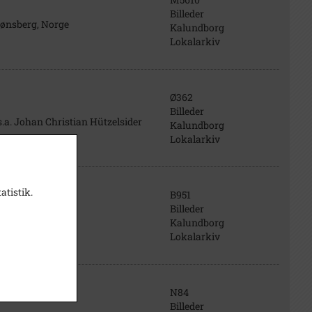
Billeder
ønsberg, Norge
Kalundborg
Lokalarkiv
Ø362
Billeder
s.a. Johan Christian Hützelsider
Kalundborg
Lokalarkiv
atistik.
B951
Billeder
Kalundborg
Lokalarkiv
N84
Billeder