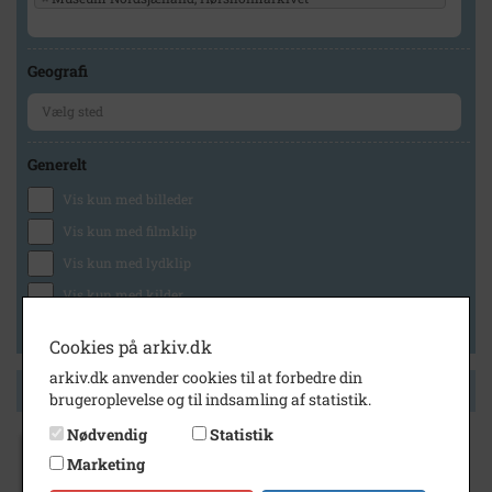
Geografi
Generelt
Vis kun med billeder
Vis kun med filmklip
Vis kun med lydklip
Vis kun med kilder
Vis kun med geo-tag
Cookies på arkiv.dk
arkiv.dk anvender cookies til at forbedre din
Side 1 af 1
brugeroplevelse og til indsamling af statistik.
Nødvendig
Statistik
1970
Marketing
25.års jubilæum for maskinmester