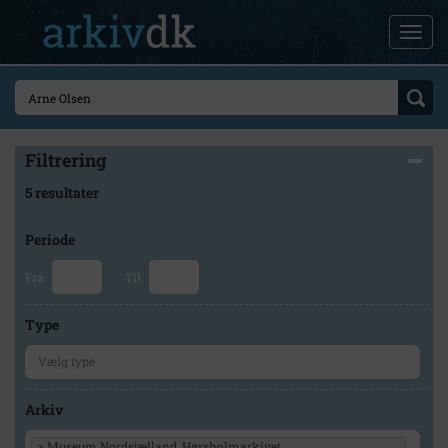
Filtrering
5 resultater
Periode
Fra
Til
Type
Arkiv
×
Museum Nordsjælland, Hørsholmarkivet