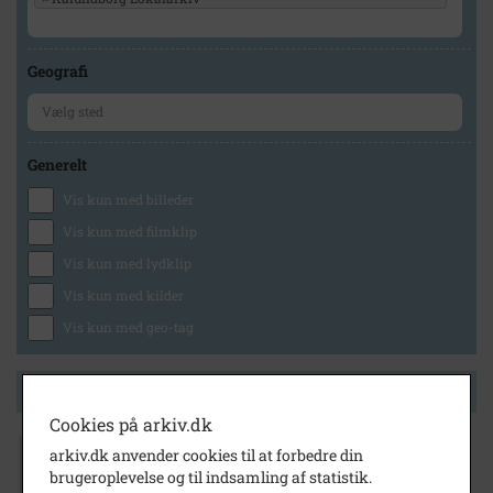
Geografi
Generelt
Vis kun med billeder
Vis kun med filmklip
Vis kun med lydklip
Vis kun med kilder
Vis kun med geo-tag
Side 1 af 1
Cookies på arkiv.dk
arkiv.dk anvender cookies til at forbedre din
1930
brugeroplevelse og til indsamling af statistik.