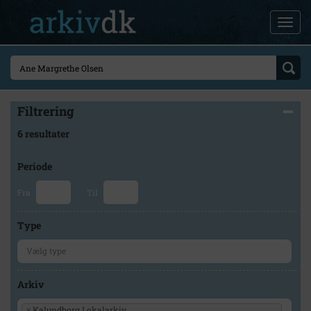
Filtrering
6 resultater
Periode
Fra
Til
Type
Arkiv
×
Kalundborg Lokalarkiv