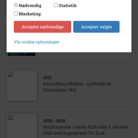
Ane Margrethe Olsen g.m. faktor Henriksen
Nødvendig
Statistik
Marketing
Accepter nødvendige
Accepter valgte
1872
- 1958
Henriksen, Christian Julius livsskildring
Vis cookie oplysninger
fra Køge. Avisartikel om minder fra en
svunden tid
1931
Kalundborg Mellem- og Realskole
Dimittender 1931
1926
- 1930
Konfirmander i Aarby Kirke den 3. oktober
1926 med sognepræst Th. Erck