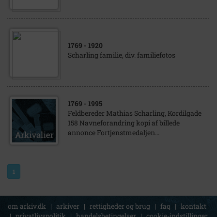
1769
- 1920
Scharling familie, div. familiefotos
1769
- 1995
Feldbereder Mathias Scharling, Kordilgade
158 Navneforandring kopi af billede
annonce Fortjenstmedaljen...
1
om arkiv.dk
|
arkiver
|
rettigheder og brug
|
faq
|
kontakt
|
privatlivspolitik
|
handelsbetingelser
|
cookie-indstillinger