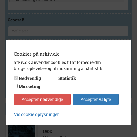
Geografi
Generelt
Cookies på arkiv.dk
Vis kun med billeder
arkiv.dk anvender cookies til at forbedre din
Vis kun med filmklip
brugeroplevelse og til indsamling af statistik.
Vis kun med lydklip
Nødvendig
Statistik
Vis kun med kilder
Marketing
Vis kun med geo-tag
Accepter nødvendige
Accepter valgte
Side 1 af 1
Vis cookie oplysninger
1902