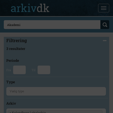
Filtrering
3 resultater
Periode
Fra
Til
Type
Arkiv
×
Kalundborg Lokalarkiv