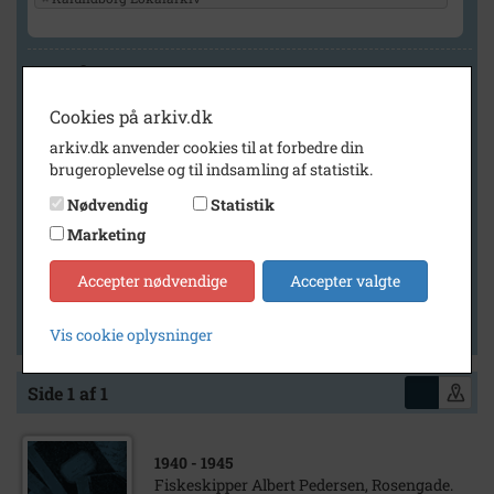
Geografi
Cookies på arkiv.dk
arkiv.dk anvender cookies til at forbedre din
Generelt
brugeroplevelse og til indsamling af statistik.
Vis kun med billeder
Nødvendig
Statistik
Vis kun med filmklip
Marketing
Vis kun med lydklip
Accepter nødvendige
Accepter valgte
Vis kun med kilder
Vis kun med geo-tag
Vis cookie oplysninger
Side 1 af 1
1940
- 1945
Fiskeskipper Albert Pedersen, Rosengade.