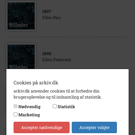
1897
Ellen Rau
1898
Ellen Pedersen
Cookies på arkiv.dk
arkiv.dk anvender cookies til at forbedre din
1900
brugeroplevelse og til indsamling af statistik.
Ellen Andersen hos Lawaetz, Ladegården
Nødvendig
Statistik
Marketing
Accepter nødvendige
Accepter valgte