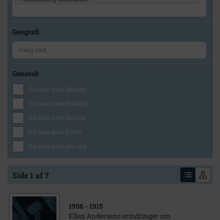
Geografi
Generelt
Vis kun med billeder
Vis kun med filmklip
Vis kun med lydklip
Vis kun med kilder
Vis kun med geo-tag
Side 1 af 7
1906
- 1915
Ellen Andersens erindringer om