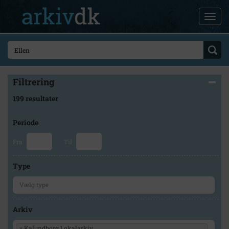
Filtrering
199 resultater
Periode
Fra
Til
Type
Arkiv
×
Kalundborg Lokalarkiv