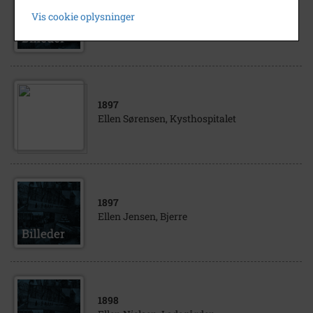
1907
Vis cookie oplysninger
Ellen Christiansen, Ubberup
1897
Ellen Sørensen, Kysthospitalet
1897
Ellen Jensen, Bjerre
1898