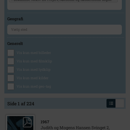
Geografi
Generelt
Vis kun med billeder
Vis kun med filmklip
Vis kun med lydklip
Vis kun med kilder
Vis kun med geo-tag
Side 1 af 224
1967
Judith og Mogens Hansen Svinget 2,