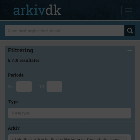
Filtrering
6.719 resultater
Periode
Fra
Til
Type
Arkiv
×
Lokalhist. Arkiv for Frejlev, Nørholm og Sønderholm sogne