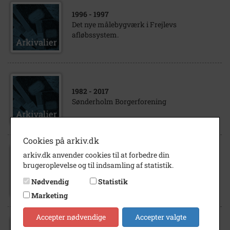
1996
- 1997
Det nye målebygværk i Frejlevs
afløbssystem.
1982
- 2017
Sønderholm Borgerforening
Cookies på arkiv.dk
arkiv.dk anvender cookies til at forbedre din
1988
- 2023
brugeroplevelse og til indsamling af statistik.
Tostrup by
Nødvendig
Statistik
Marketing
Accepter nødvendige
Accepter valgte