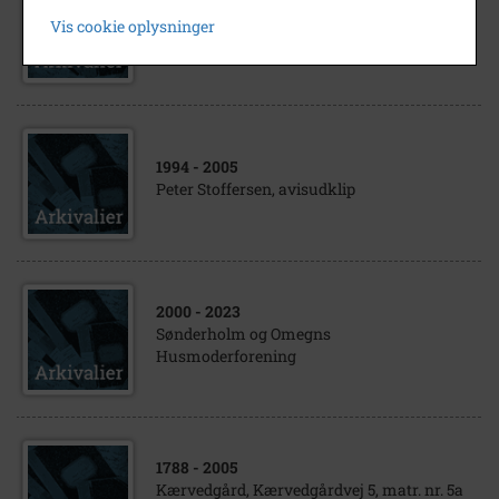
2005
Vis cookie oplysninger
Frimærke
1994
- 2005
Peter Stoffersen, avisudklip
2000
- 2023
Sønderholm og Omegns
Husmoderforening
1788
- 2005
Kærvedgård, Kærvedgårdvej 5, matr. nr. 5a